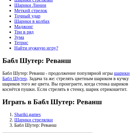
Шарики Линии
Меткий стрелок
Точный удар
Шарики в колбах
Маджонг
Три в ряд
Зума
Тетрис
Найти нужную игру?
Бабл Шутер: Реванш
Бабл Шутер: Реванш - продолжение популярной игры
шарики
Бабл Шутер
. Задача та же: стрелять цветным шариком в кучку
шариков того же цвета. Вы проиграете, когда стенка шариков
коснётся пушки. Если стрелять в стенку, шарик отрикошетит.
Играть в Бабл Шутер: Реванш
Shariki.games
Шарики стрелялки
Бабл Шутер: Реванш