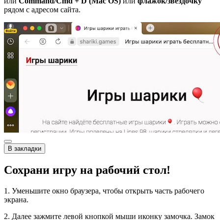
или
Command/Cmd + D (Mac OS)
или
флажок/звёздочку
рядом с адресом сайта.
В закладки
Сохрани игру на рабочий стол!
1. Уменьшите окно браузера, чтобы открыть часть рабочего
экрана.
2. Далее зажмите левой кнопкой мыши иконку замочка. Замок