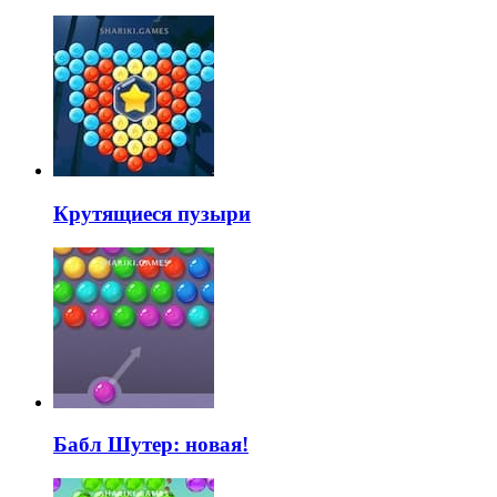
Крутящиеся пузыри
Бабл Шутер: новая!