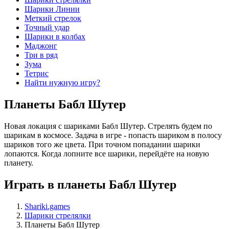
Шарики Линии
Меткий стрелок
Точный удар
Шарики в колбах
Маджонг
Три в ряд
Зума
Тетрис
Найти нужную игру?
Планеты Бабл Шутер
Новая локация с шариками Бабл Шутер. Стрелять будем по
шарикам в космосе. Задача в игре - попасть шариком в полосу
шариков того же цвета. При точном попадании шарики
лопаются. Когда лопните все шарики, перейдёте на новую
планету.
Играть в планеты Бабл Шутер
Shariki.games
Шарики стрелялки
Планеты Бабл Шутер